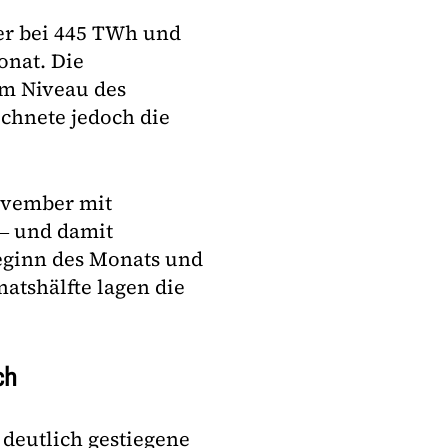
er bei 445 TWh und
onat. Die
em Niveau des
ichnete jedoch die
ovember mit
 ‒ und damit
eginn des Monats und
atshälfte lagen die
ch
 deutlich gestiegene