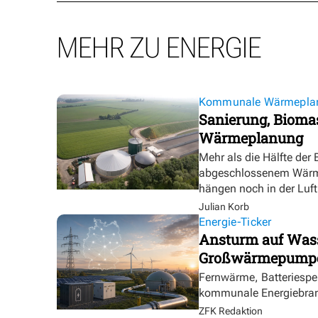
MEHR ZU ENERGIE
Kommunale Wärmepla
Sanierung, Biomas
Wärmeplanung
Mehr als die Hälfte der
abgeschlossenem Wärmep
hängen noch in der Luft
Julian Korb
Energie-Ticker
Ansturm auf Wasse
Großwärmepumpe
Fernwärme, Batteriespei
kommunale Energiebranc
ZFK Redaktion