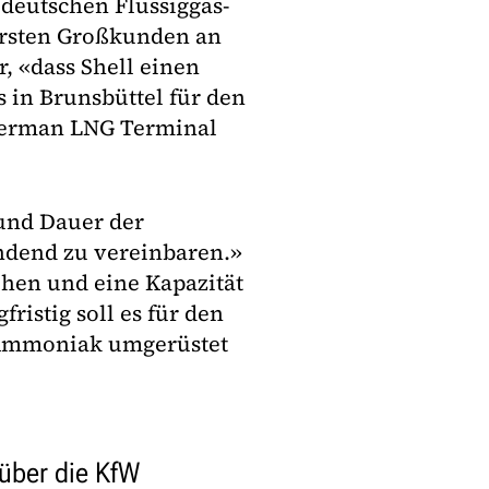
 deutschen Flüssiggas-
 ersten Großkunden an
, «dass Shell einen
s in Brunsbüttel für den
 German LNG Terminal
 und Dauer der
indend zu vereinbaren.»
ehen und eine Kapazität
ristig soll es für den
 Ammoniak umgerüstet
 über die KfW