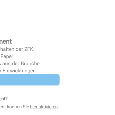
ment
halten der ZFK!
 ePaper
s aus der Branche
n Entwicklungen
ent?
ent können Sie
hier aktivieren
.