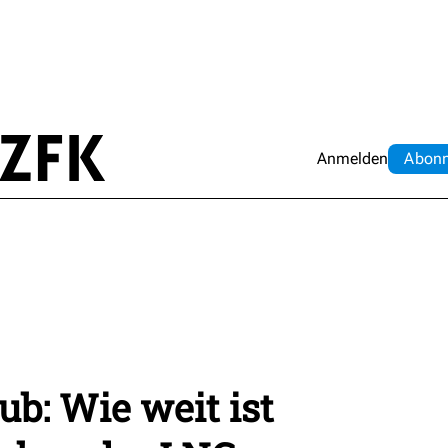
Anmelden
Abo
n
b: Wie weit ist