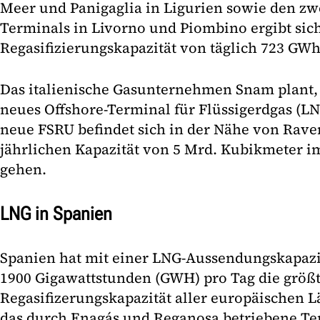
Meer und Panigaglia in Ligurien sowie den 
Terminals in Livorno und Piombino ergibt sic
Regasifizierungskapazität von täglich 723 GWh
Das italienische Gasunternehmen Snam plant, 
neues Offshore-Terminal für Flüssigerdgas (LN
neue FSRU befindet sich in der Nähe von Rave
jährlichen Kapazität von 5 Mrd. Kubikmeter im
gehen.
LNG in Spanien
Spanien hat mit einer LNG-Aussendungskapazi
1900 Gigawattstunden (GWH) pro Tag die größ
Regasifizerungskapazität aller europäischen L
das durch Enagás und Reganosa betriebene Te