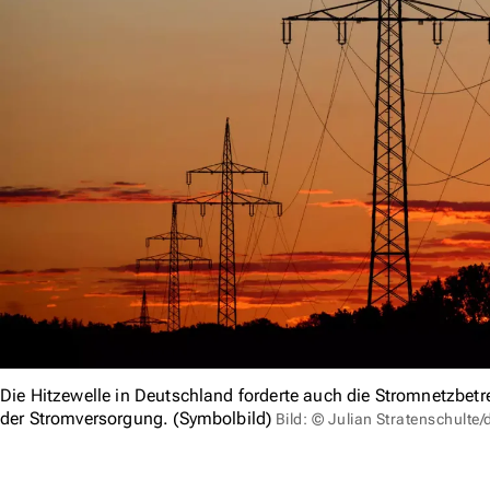
Die Hitzewelle in Deutschland forderte auch die Stromnetzbetrei
der Stromversorgung. (Symbolbild)
Bild: © Julian Stratenschulte/