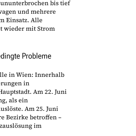
nunterbrochen bis tief
swagen und mehrere
 Einsatz. Alle
t wieder mit Strom
edingte Probleme
lle in Wien: Innerhalb
örungen in
Hauptstadt. Am 22. Juni
g, als ein
löste. Am 25. Juni
e Bezirke betroffen –
tzauslösung im