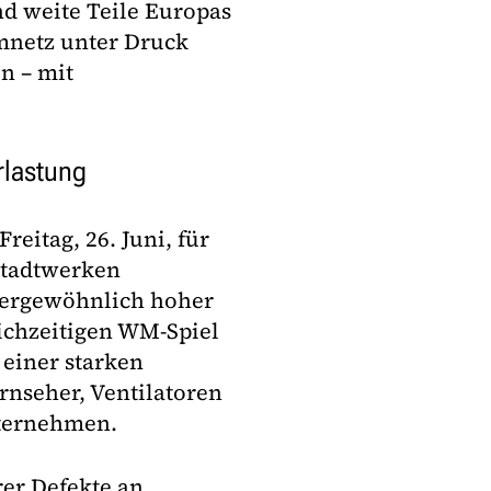
nd weite Teile Europas
romnetz unter Druck
n – mit
rlastung
reitag, 26. Juni, für
Stadtwerken
ßergewöhnlich hoher
ichzeitigen WM-Spiel
einer starken
rnseher, Ventilatoren
nternehmen.
er Defekte an