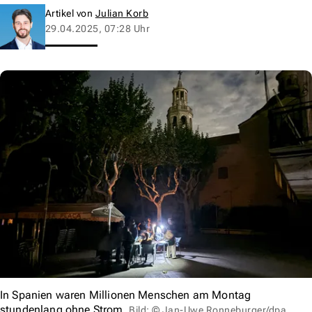
Artikel von
Julian Korb
29.04.2025, 07:28 Uhr
In Spanien waren Millionen Menschen am Montag
stundenlang ohne Strom.
Bild: © Jan-Uwe Ronneburger/dpa