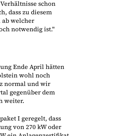
 Verhältnisse schon
h, dass zu diesem
, ab welcher
och notwendig ist."
ung Ende April hätten
olstein wohl noch
nz normal und wir
rtal gegenüber dem
h weiter.
aket I geregelt, dass
stung von 270 kW oder
kW ein Anlagenzertifikat