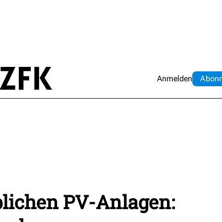
Anmelden
Abo
n
blichen PV-Anlagen: