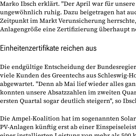
Marko Ibsch erklärt. "Der April war für unsere
ungewöhnlich ruhig. Dazu beigetragen hat auc
Zeitpunkt im Markt Verunsicherung herrschte
Anlagengröße eine Zertifizierung überhaupt n
Einheitenzertifikate reichen aus
Die endgültige Entscheidung der Bundesregier
viele Kunden des Greentechs aus Schleswig-H
abgewartet. "Denn ab Mai lief wieder alles ga
konnten unsere Absatzzahlen im zweiten Qua
ersten Quartal sogar deutlich steigern", so Ibsc
Die Ampel-Koalition hat im sogenannten Solarp
PV-Anlagen künftig erst ab einer Einspeiselei
einer installierten Leistung von mehr als 500 