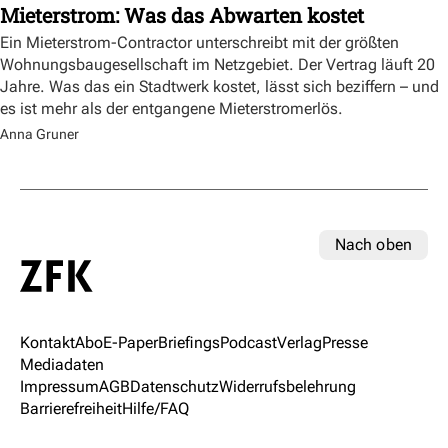
Mieterstrom: Was das Abwarten kostet
Ein Mieterstrom-Contractor unterschreibt mit der größten
Wohnungsbaugesellschaft im Netzgebiet. Der Vertrag läuft 20
Jahre. Was das ein Stadtwerk kostet, lässt sich beziffern – und
es ist mehr als der entgangene Mieterstromerlös.
Anna Gruner
Nach oben
Kontakt
Abo
E-Paper
Briefings
Podcast
Verlag
Presse
Mediadaten
Impressum
AGB
Datenschutz
Widerrufsbelehrung
Barrierefreiheit
Hilfe/FAQ