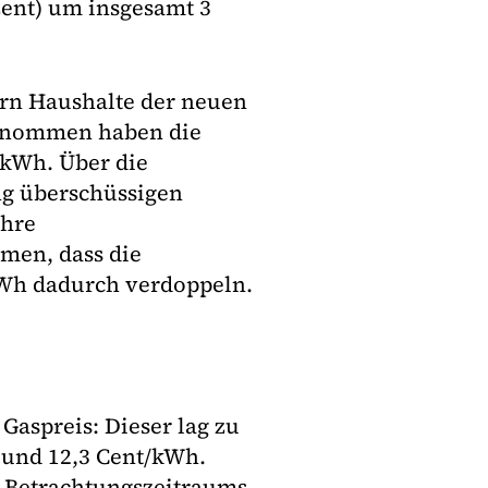
zent) um insgesamt 3
rn Haushalte der neuen
ngenommen haben die
 kWh. Über die
ng überschüssigen
ihre
men, dass die
 kWh dadurch verdoppeln.
Gaspreis: Dieser lag zu
 und 12,3 Cent/kWh.
es Betrachtungszeitraums