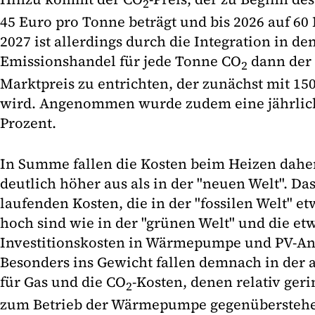
2
45 Euro pro Tonne beträgt und bis 2026 auf 60 
2027 ist allerdings durch die Integration in d
Emissionshandel für jede Tonne CO
dann der 
2
Marktpreis zu entrichten, der zunächst mit 150
wird. Angenommen wurde zudem eine jährlic
Prozent.
In Summe fallen die Kosten beim Heizen daher 
deutlich höher aus als in der "neuen Welt". Das
laufenden Kosten, die in der "fossilen Welt" et
hoch sind wie in der "grünen Welt" und die e
Investitionskosten in Wärmepumpe und PV-An
Besonders ins Gewicht fallen demnach in der 
für Gas und die CO
-Kosten, denen relativ ger
2
zum Betrieb der Wärmepumpe gegenübersteh