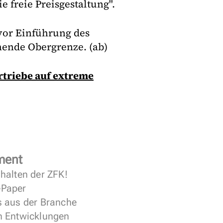
e freie Preisgestaltung".
 vor Einführung des
hende Obergrenze. (ab)
triebe auf extreme
ment
halten der ZFK!
 ePaper
s aus der Branche
n Entwicklungen