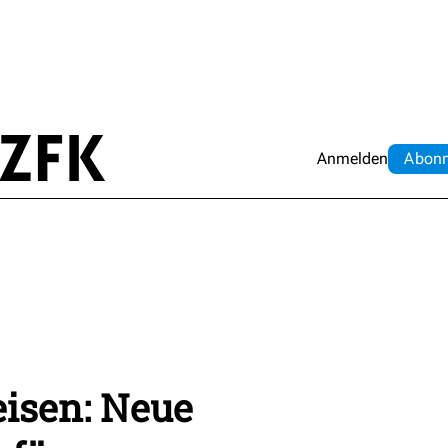
Anmelden
Abo
n
isen: Neue