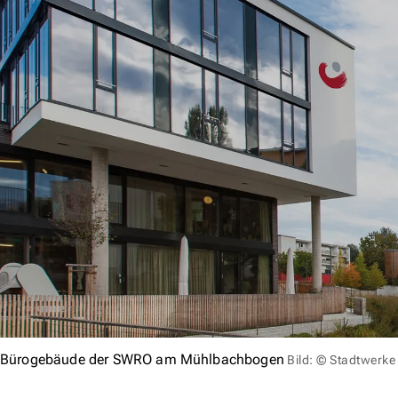
Bürogebäude der SWRO am Mühlbachbogen
Bild: © Stadtwerk