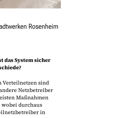
 Stadtwerken Rosenheim
t das System sicher
rschiede?
n Verteilnetzen sind
ndere Netzbetreiber
meisten Maßnahmen
r, wobei durchaus
ilnetzbetreiber in