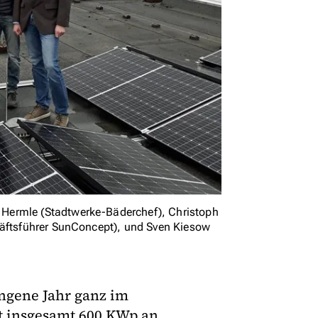
Hermle (Stadtwerke-Bäderchef), Christoph
häftsführer SunConcept), und Sven Kiesow
ngene Jahr ganz im
t insgesamt 600 KWp an