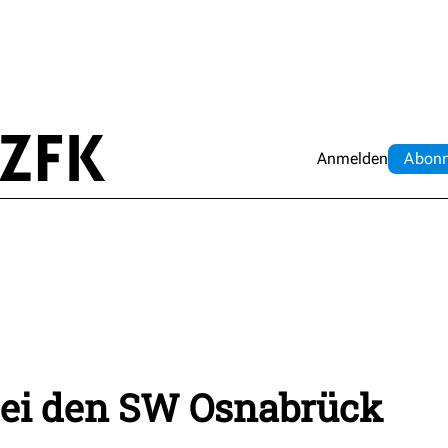
Anmelden
Abo
n
bei den SW Osnabrück