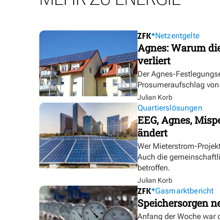
Netzentgelte
Agnes: Warum die
verliert
Der Agnes-Festlegungse
Prosumeraufschlag von bi
Julian Korb
Quartierslösungen
EEG, Agnes, Mispe
ändert
Wer Mieterstrom-Proje
Auch die gemeinschaftl
betroffen.
Julian Korb
Gasmarktbericht
Speichersorgen 
Anfang der Woche war d