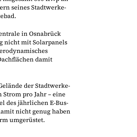
ern seines Stadtwerke-
tebad.
entrale in Osnabrück
g nicht mit Solarpanels
aerodynamisches
Dachflächen damit
Gelände der Stadtwerke-
 Strom pro Jahr – eine
el des jährlichen E-Bus-
damit nicht genug haben
arm umgerüstet.