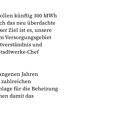
 sollen künftig 300 MWh
och das neu überdachte
r Ziel ist es, unsere
m Versorgungsgebiet
stverständnis und
 Stadtwerke-Chef
gangenen Jahren
n zahlreichen
lage für die Beheizung
hen damit das