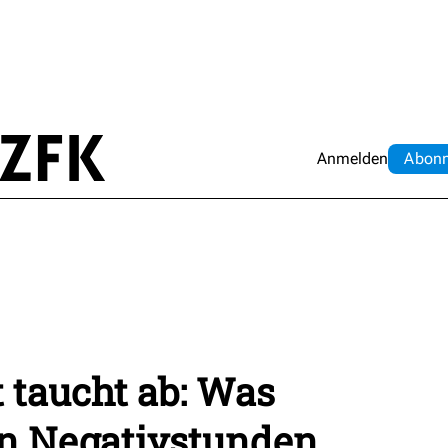
Anmelden
Abo
n
 taucht ab: Was
en Negativstunden