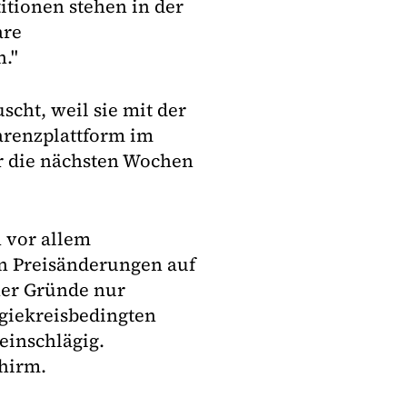
itionen stehen in der
are
."
cht, weil sie mit der
arenzplattform im
ür die nächsten Wochen
n vor allem
n Preisänderungen auf
er Gründe nur
rgiekreisbedingten
einschlägig.
chirm.