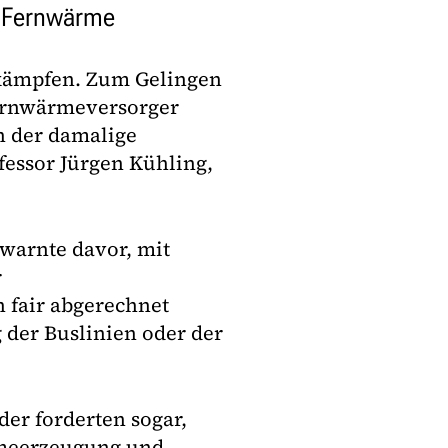
h Fernwärme
kämpfen. Zum Gelingen
Fernwärmeversorger
ch der damalige
essor Jürgen Kühling,
 warnte davor, mit
r
 fair abgerechnet
 der Buslinien oder der
er forderten sogar,
meerzeugung und -