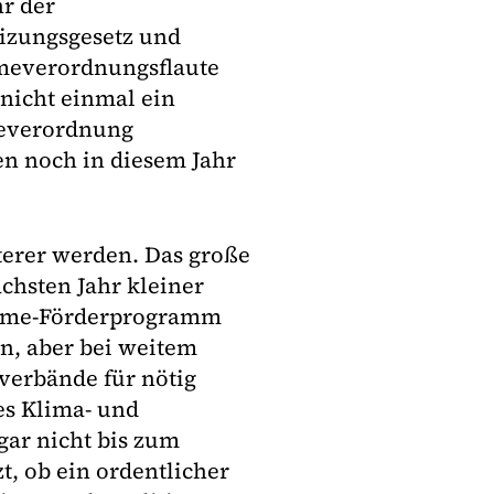
hr der
eizungsgesetz und
meverordnungsflaute
nicht einmal ein
meverordnung
en noch in diesem Jahr
terer werden. Das große
hsten Jahr kleiner
wärme-Förderprogramm
, aber bei weitem
verbände für nötig
es Klima- und
gar nicht bis zum
zt, ob ein ordentlicher