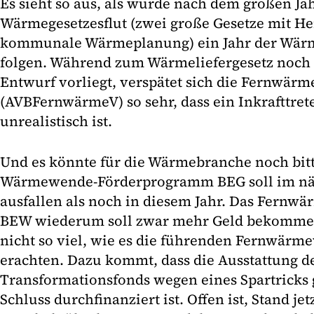
Es sieht so aus, als würde nach dem großen Ja
Wärmegesetzesflut (zwei große Gesetze mit H
kommunale Wärmeplanung) ein Jahr der Wär
folgen. Während zum Wärmeliefergesetz noch 
Entwurf vorliegt, verspätet sich die Fernwär
(AVBFernwärmeV) so sehr, dass ein Inkrafttret
unrealistisch ist.
Und es könnte für die Wärmebranche noch bit
Wärmewende-Förderprogramm BEG soll im näc
ausfallen als noch in diesem Jahr. Das Fern
BEW wiederum soll zwar mehr Geld bekommen
nicht so viel, wie es die führenden Fernwärme
erachten. Dazu kommt, dass die Ausstattung d
Transformationsfonds wegen eines Spartricks 
Schluss durchfinanziert ist. Offen ist, Stand jet