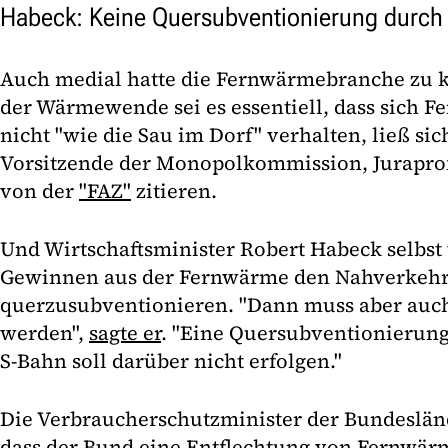
Habeck: Keine Quersubventionierung durc
Auch medial hatte die Fernwärmebranche zu 
der Wärmewende sei es essentiell, dass sich 
nicht "wie die Sau im Dorf" verhalten, ließ si
Vorsitzende der Monopolkommission, Juraprof
von der
"FAZ"
zitieren.
Und Wirtschaftsminister Robert Habeck selbst
Gewinnen aus der Fernwärme den Nahverkeh
querzusubventionieren. "Dann muss aber auch
werden",
sagte er
. "Eine Quersubventionierung
S-Bahn soll darüber nicht erfolgen."
Die Verbraucherschutzminister der Bundesländ
dass der Bund eine Entflechtung von Fernwär