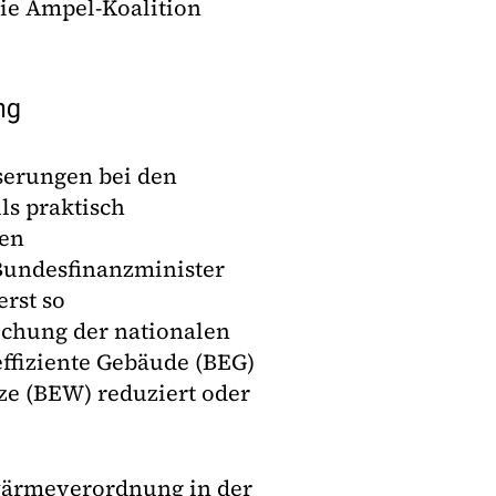
ie Ampel-Koalition
ng
sserungen bei den
s praktisch
den
Bundesfinanzminister
erst so
chung der nationalen
ffiziente Gebäude (BEG)
ze (BEW) reduziert oder
wärmeverordnung in der