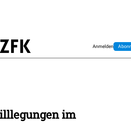
Anmelden
Abo
n
tilllegungen im