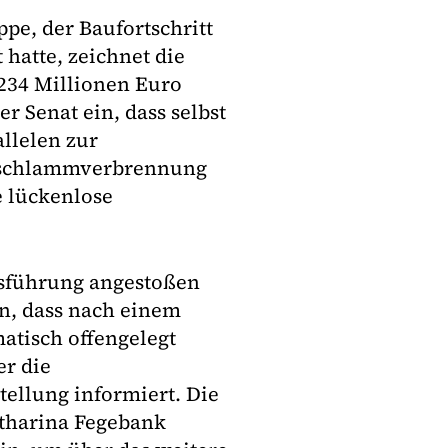
e, der Baufortschritt
hatte, zeichnet die
234 Millionen Euro
r Senat ein, dass selbst
llelen zur
ärschlammverbrennung
e lückenlose
tsführung angestoßen
in, dass nach einem
atisch offengelegt
er die
tellung informiert. Die
atharina Fegebank