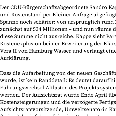
Der CDU-Bürgerschaftsabgeordnete Sandro Kapp
und Kostenstand per Kleiner Anfrage abgefragt 
Spanne noch schärfer: von ursprünglich rund 
zunächst auf 534 Millionen – und nun räume de
diese Summe nicht ausreiche. Kappe sieht Para
Kostenexplosion bei der Erweiterung der Kl
Vera II von Hamburg Wasser und verlangt ein
Aufklärung.
Dass die Aufarbeitung von der neuen Geschäf
wurde, ist kein Randdetail: Es deutet darauf h
Führungswechsel Altlasten des Projekts system
werden. Der Aufsichtsrat wurde Ende April üb
Kostensteigerungen und die verzögerte Fertigs
Aufsichtsratsvorsitzende, Umweltsenatorin K