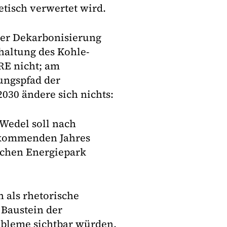
tisch verwertet wird.
 der Dekarbonisierung
haltung des Kohle-
RE nicht; am
ungspfad der
30 ändere sich nichts:
 Wedel soll nach
 kommenden Jahres
lichen Energiepark
 als rhetorische
 Baustein der
obleme sichtbar würden,