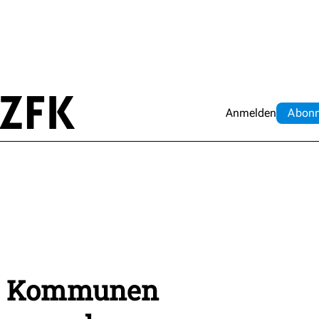
Anmelden
Abo
n
e: Kommunen