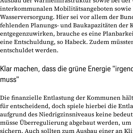
Ausbau der Wärmeinfrastruktur sowie bei der
interkommunalen Mobilitätsangeboten sowie 
Wasserversorgung. Hier sei vor allem der Bund
fehlenden Planungs- und Baukapazitäten de
entgegenzuwirken, brauche es eine Planbarke
eine Entschuldung, so Habeck. Zudem müsst
entschuldet werden.
Klar machen, dass die grüne Energie "irg
muss"
Die finanzielle Entlastung der Kommunen hält
für entscheidend, doch spiele hierbei die Ent
aufgrund des Niedrigzinsniveaus keine bedeu
müsse Überregulierung abgebaut werden, um d
sichern. Auch sollten zum Ausbau einer an K