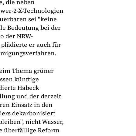
, die neben
ower-2-X-Technologien
uerbaren sei "keine
ale Bedeutung bei der
so der NRW-
plädierte er auch für
hmigungsverfahren.
beim Thema grüner
ssen künftige
dierte Habeck
ellung und der derzeit
ren Einsatz in den
ders dekarbonisiert
leiben", nicht Wasser,
 überfällige Reform