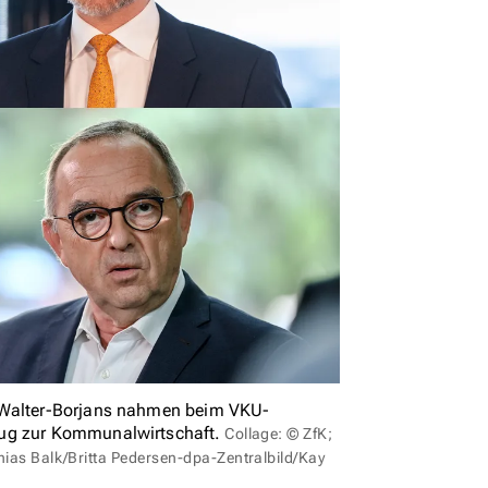
t Walter-Borjans nahmen beim VKU-
zug zur Kommunalwirtschaft.
Collage: © ZfK;
hias Balk/Britta Pedersen-dpa-Zentralbild/Kay