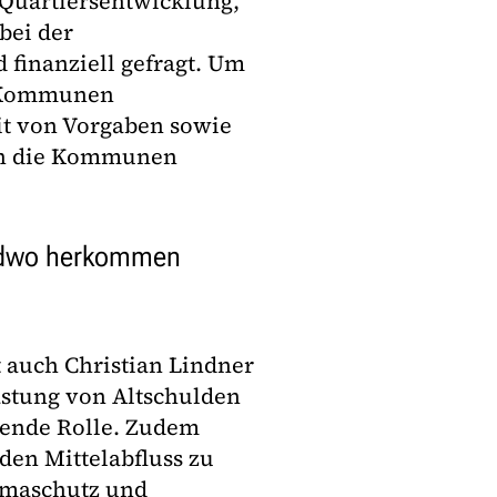
 Quartiersentwicklung,
bei der
 finanziell gefragt. Um
r Kommunen
it von Vorgaben sowie
en die Kommunen
endwo herkommen
 auch Christian Lindner
lastung von Altschulden
tende Rolle. Zudem
en Mittelabfluss zu
limaschutz und