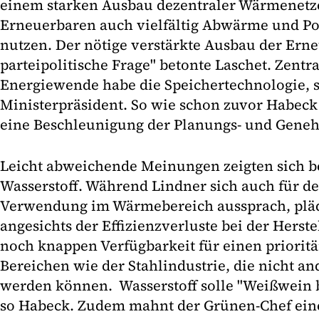
einem starken Ausbau dezentraler Wärmenetze
Erneuerbaren auch vielfältig Abwärme und P
nutzen. Der nötige verstärkte Ausbau der Erne
parteipolitische Frage" betonte Laschet. Zentr
Energiewende habe die Speichertechnologie, 
Ministerpräsident. So wie schon zuvor Habeck 
eine Beschleunigung der Planungs- und Gene
Leicht abweichende Meinungen zeigten sich 
Wasserstoff. Während Lindner sich auch für de
Verwendung im Wärmebereich aussprach, plä
angesichts der Effizienzverluste bei der Herst
noch knappen Verfügbarkeit für einen prioritä
Bereichen wie der Stahlindustrie, die nicht an
werden können. Wasserstoff solle "Weißwein b
so Habeck. Zudem mahnt der Grünen-Chef eine