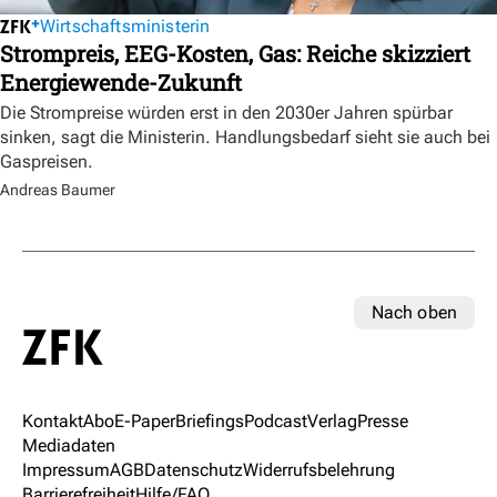
Wirtschaftsministerin
Strompreis, EEG-Kosten, Gas: Reiche skizziert
Energiewende-Zukunft
Die Strompreise würden erst in den 2030er Jahren spürbar
sinken, sagt die Ministerin. Handlungsbedarf sieht sie auch bei
Gaspreisen.
Andreas Baumer
Nach oben
Kontakt
Abo
E-Paper
Briefings
Podcast
Verlag
Presse
Mediadaten
Impressum
AGB
Datenschutz
Widerrufsbelehrung
Barrierefreiheit
Hilfe/FAQ