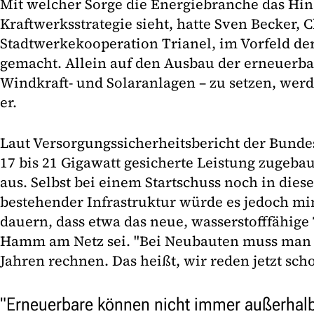
Mit welcher Sorge die Energiebranche das Hi
Kraftwerksstrategie sieht, hatte Sven Becker, C
Stadtwerkekooperation Trianel, im Vorfeld de
gemacht. Allein auf den Ausbau der erneuerba
Windkraft- und Solaranlagen – zu setzen, werd
er.
Laut Versorgungssicherheitsbericht der Bund
17 bis 21 Gigawatt gesicherte Leistung zugeba
aus. Selbst bei einem Startschuss noch in dies
bestehender Infrastruktur würde es jedoch mi
dauern, dass etwa das neue, wasserstofffähige
Hamm am Netz sei. "Bei Neubauten muss man s
Jahren rechnen. Das heißt, wir reden jetzt sch
"Erneuerbare können nicht immer außerhal