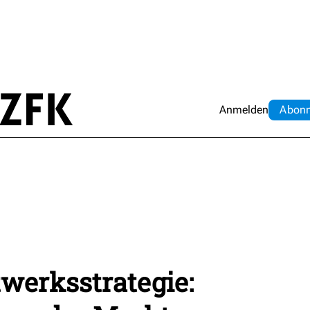
Anmelden
Abo
n
werksstrategie: