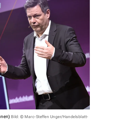
ünen)
Bild: © Marc-Steffen Unger/Handelsblatt-