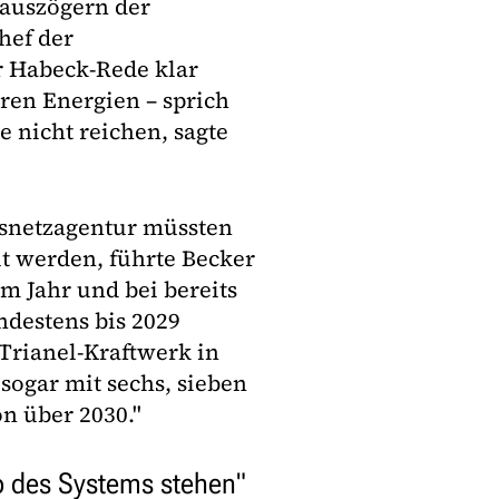
nauszögern der
hef der
r Habeck-Rede klar
ren Energien – sprich
e nicht reichen, sagte
esnetzagentur müssten
ut werden, führte Becker
em Jahr und bei bereits
ndestens bis 2029
 Trianel-Kraftwerk in
ogar mit sechs, sieben
on über 2030."
b des Systems stehen"