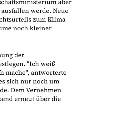
schaftsministerium aber
r ausfallen werde. Neue
chtsurteils zum Klima-
äume noch kleiner
chung der
estlegen. "Ich weiß
ch mache", antworterte
 es sich nur noch um
rde. Dem Vernehmen
bend erneut über die