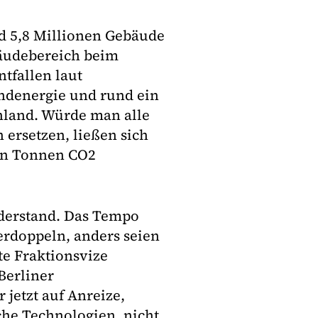
d 5,8 Millionen Gebäude
bäudebereich beim
tfallen laut
ndenergie und rund ein
hland. Würde man alle
ersetzen, ließen sich
en Tonnen CO2
iderstand. Das Tempo
erdoppeln, anders seien
te Fraktionsvize
Berliner
 jetzt auf Anreize,
che Technologien, nicht