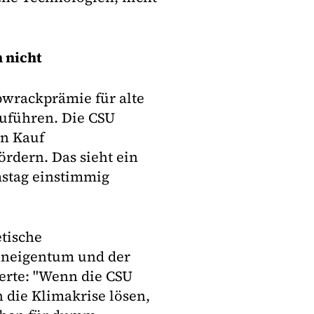
 nicht
bwrackprämie für alte
uführen. Die CSU
en Kauf
ördern. Das sieht ein
mstag einstimmig
tische
hneigentum und der
erte: "Wenn die CSU
 die Klimakrise lösen,