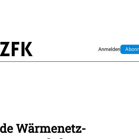
Anmelden
Abo
n
nde Wärmenetz-