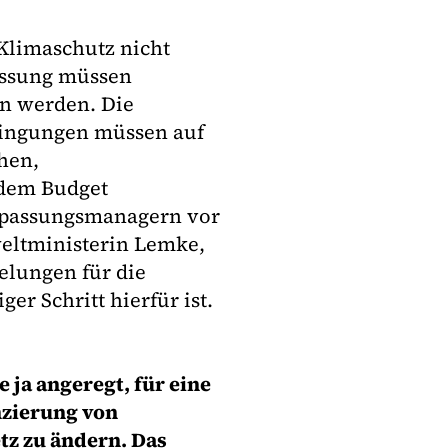
Klimaschutz nicht
assung müssen
 werden. Die
dingungen müssen auf
hen,
dem Budget
anpassungsmanagern vor
weltministerin Lemke,
elungen für die
er Schritt hierfür ist.
 ja angeregt, für eine
nzierung von
 zu ändern. Das