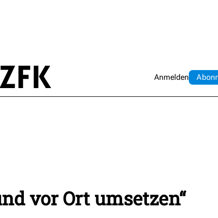
Anmelden
Abo
n
und vor Ort umsetzen“