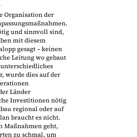
?
e Organisation der
 Anpassungsmaßnahmen.
ig und sinnvoll sind,
eben mit diesem
alopp gesagt – keinen
liche Leitung wo gebaut
unterschiedliches
, wurde dies auf der
erationen
der Länder
he Investitionen nötig
sbau regional oder auf
an braucht es nicht.
en Maßnahmen geht,
Orten zu schmal, um