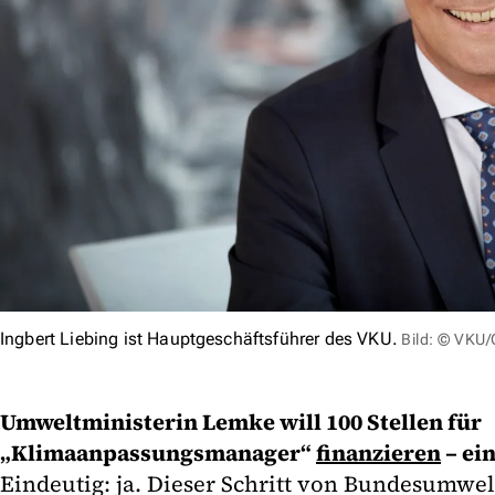
Ingbert Liebing ist Hauptgeschäftsführer des VKU.
Bild: © VKU
Umweltministerin Lemke will 100 Stellen für
„Klimaanpassungsmanager“
finanzieren
– ein
Eindeutig: ja. Dieser Schritt von Bundesumwe