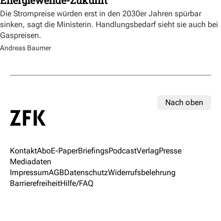
Energiewende-Zukunft
Die Strompreise würden erst in den 2030er Jahren spürbar
sinken, sagt die Ministerin. Handlungsbedarf sieht sie auch bei
Gaspreisen.
Andreas Baumer
Nach oben
Kontakt
Abo
E-Paper
Briefings
Podcast
Verlag
Presse
Mediadaten
Impressum
AGB
Datenschutz
Widerrufsbelehrung
Barrierefreiheit
Hilfe/FAQ