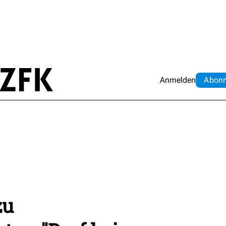
Anmelden
Abo
n
zu