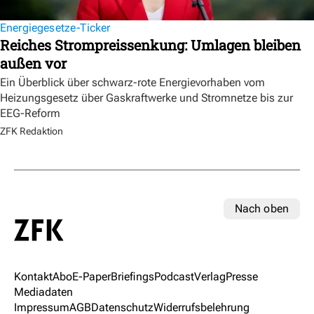
Energiegesetze-Ticker
Reiches Strompreissenkung: Umlagen bleiben
außen vor
Ein Überblick über schwarz-rote Energievorhaben vom
Heizungsgesetz über Gaskraftwerke und Stromnetze bis zur
EEG-Reform
ZFK Redaktion
Nach oben
Kontakt
Abo
E-Paper
Briefings
Podcast
Verlag
Presse
Mediadaten
Impressum
AGB
Datenschutz
Widerrufsbelehrung