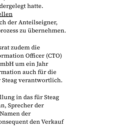
ergelegt hatte.
ellen
h der Anteilseigner,
prozess zu übernehmen.
srat zudem die
ormation Officer (CTO)
 GmbH um ein Jahr
rmation auch für die
 Steag verantwortlich.
lung in das für Steag
hn, Sprecher der
 Namen der
onsequent den Verkauf