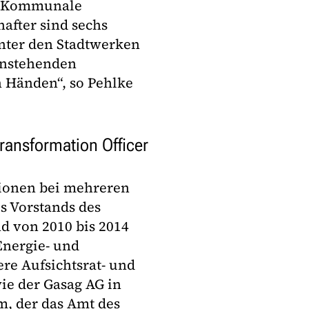
ie Kommunale
hafter sind sechs
inter den Stadtwerken
anstehenden
n Händen“, so Pehlke
Transformation Officer
ionen bei mehreren
s Vorstands des
 von 2010 bis 2014
Energie- und
re Aufsichtsrat- und
ie der Gasag AG in
m, der das Amt des