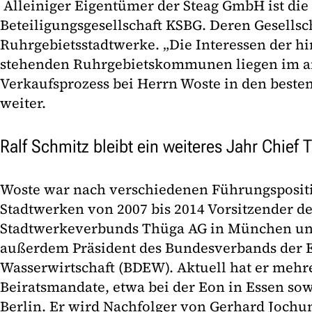
Alleiniger Eigentümer der Steag GmbH ist d
Beteiligungsgesellschaft KSBG. Deren Gesellsc
Ruhrgebietsstadtwerke. „Die Interessen der h
stehenden Ruhrgebietskommunen liegen im 
Verkaufsprozess bei Herrn Woste in den beste
weiter.
Ralf Schmitz bleibt ein weiteres Jahr Chief 
Woste war nach verschiedenen Führungsposit
Stadtwerken von 2007 bis 2014 Vorsitzender de
Stadtwerkeverbunds Thüga AG in München und
außerdem Präsident des Bundesverbands der 
Wasserwirtschaft (BDEW). Aktuell hat er mehre
Beiratsmandate, etwa bei der Eon in Essen sow
Berlin. Er wird Nachfolger von Gerhard Jochu