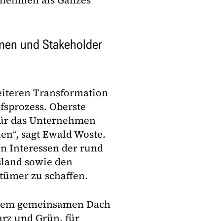
ernehmen als Ganzes
men und Stakeholder
eiteren Transformation
fsprozess. Oberste
 für das Unternehmen
en“, sagt Ewald Woste.
n Interessen der rund
sland sowie den
tümer zu schaffen.
r dem gemeinsamen Dach
rz und Grün, für