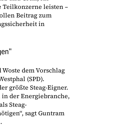
e Teilkonzerne leisten –
ollen Beitrag zum
gssicherheit in
gen"
ld Woste dem Vorschlag
estphal (SPD).
er größte Steag-Eigner.
 in der Energiebranche,
ls Steag-
nötigen“, sagt Guntram
.