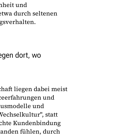
nheit und
etwa durch seltenen
gsverhalten.
egen dort, wo
haft liegen dabei meist
iceerfahrungen und
nusmodelle und
echselkultur", statt
 Echte Kundenbindung
tanden fühlen, durch