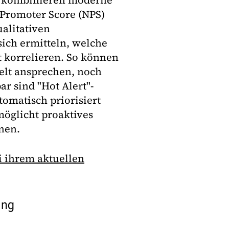
a kombinieren moderne
 Promoter Score (NPS)
ualitativen
sich ermitteln, welche
 korrelieren. So können
lt ansprechen, noch
r sind "Hot Alert"-
matisch priorisiert
möglicht proaktives
nen.
i ihrem aktuellen
ung