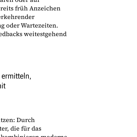
ereits früh Anzeichen
erkehrender
 oder Wartezeiten.
eedbacks weitestgehend
ermitteln,
it
ützen: Durch
r, die für das