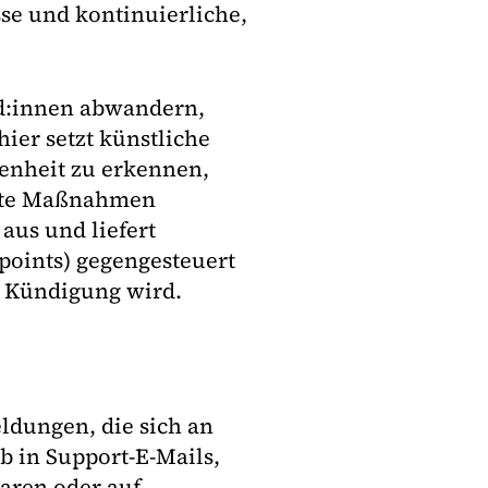
se und kontinuierliche,
d:innen abwandern,
ier setzt künstliche
edenheit zu erkennen,
erte Maßnahmen
aus und liefert
oints) gegengesteuert
e Kündigung wird.
ldungen, die sich an
b in Support-E-Mails,
aren oder auf