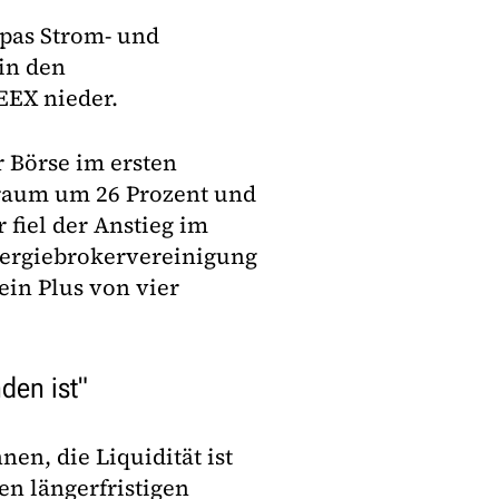
opas Strom- und
in den
EEX nieder.
 Börse im ersten
traum um 26 Prozent und
fiel der Anstieg im
nergiebrokervereinigung
ein Plus von vier
den ist"
n, die Liquidität ist
en längerfristigen