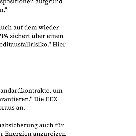
spositionen aufgrund
n."
 auch auf dem wieder
PA sichert über einen
ditausfallrisiko." Hier
tandardkontrakte, um
arantieren." Die EEX
oraus an.
nabsicherung auch für
r Energien anzureizen