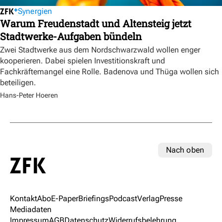
Synergien
Warum Freudenstadt und Altensteig jetzt
Stadtwerke-Aufgaben bündeln
Zwei Stadtwerke aus dem Nordschwarzwald wollen enger
kooperieren. Dabei spielen Investitionskraft und
Fachkräftemangel eine Rolle. Badenova und Thüga wollen sich
beteiligen.
Hans-Peter Hoeren
Nach oben
Kontakt
Abo
E-Paper
Briefings
Podcast
Verlag
Presse
Mediadaten
Impressum
AGB
Datenschutz
Widerrufsbelehrung