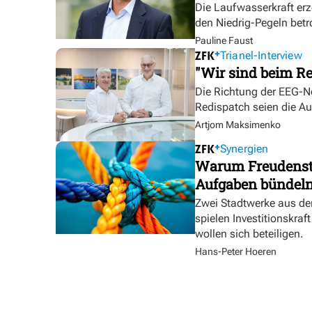
Die Laufwasserkraft erz
den Niedrig-Pegeln betr
Pauline Faust
Trianel-Interview
"Wir sind beim Re
Die Richtung der EEG-No
Redispatch seien die A
Artjom Maksimenko
Synergien
Warum Freudensta
Aufgaben bündel
Zwei Stadtwerke aus de
spielen Investitionskra
wollen sich beteiligen.
Hans-Peter Hoeren