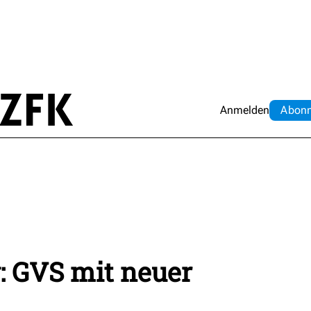
Anmelden
Abo
n
: GVS mit neuer