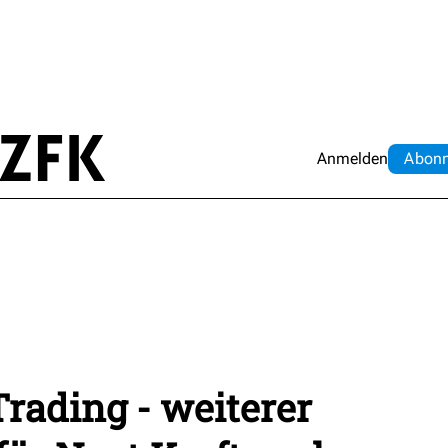
Anmelden
Abo
n
rading - weiterer