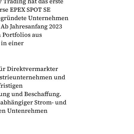
Trading hat das erste
örse EPEX SPOT SE
 gegründete Unternehmen
. Ab Jahresanfang 2023
 Portfolios aus
 in einer
ür Direktvermarkter
ustrieunternehmen und
ristigen
ung und Beschaffung.
nabhängiger Strom- und
iden Untenrehmen