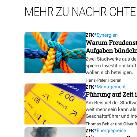
MEHR ZU NACHRICHTE
Synergien
Warum Freudensta
Aufgaben bündel
Zwei Stadtwerke aus de
spielen Investitionskra
wollen sich beteiligen.
Hans-Peter Hoeren
Management
Führung auf Zeit i
Am Beispiel der Stadtw
weit mehr sein kann als
Geschäftsführer und In
Thomas Behler und Oliver R
Energiepreise