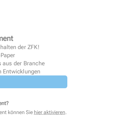
ment
halten der ZFK!
 ePaper
s aus der Branche
n Entwicklungen
ent?
ent können Sie
hier aktivieren
.