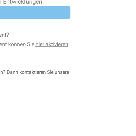
n Entwicklungen
ent?
ent können Sie
hier aktivieren
.
en? Dann kontaktieren Sie unsere