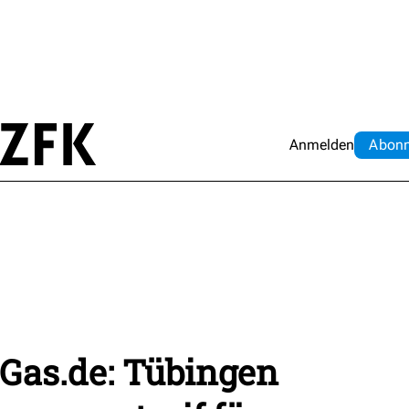
Anmelden
Abo
n
 Gas.de: Tübingen