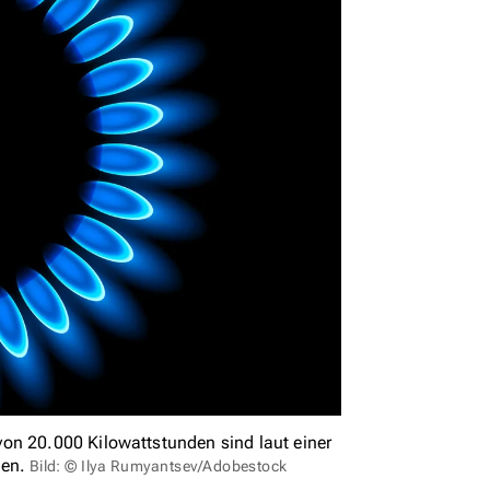
on 20.000 Kilowattstunden sind laut einer
gen.
Bild: © Ilya Rumyantsev/Adobestock