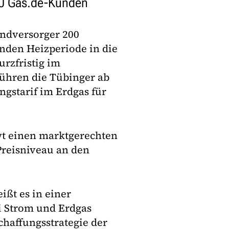
00 Gas.de-Kunden
ndversorger 200
nden Heizperiode in die
rzfristig im
ühren die Tübinger ab
gstarif im Erdgas für
swt einen marktgerechten
 Preisniveau an den
ißt es in einer
i Strom und Erdgas
chaffungsstrategie der