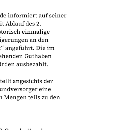
s.de informiert auf seiner
t Ablauf des 2.
storisch einmalige
eigerungen an den
“ angeführt. Die im
ehenden Guthaben
ürden ausbezahlt.
ellt angesichts der
rundversorger eine
n Mengen teils zu den