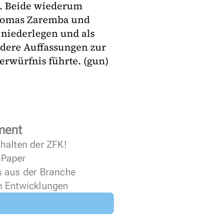
h. Beide wiederum
Thomas Zaremba und
 niederlegen und als
ndere Auffassungen zur
rwürfnis führte. (gun)
ment
halten der ZFK!
 ePaper
s aus der Branche
n Entwicklungen