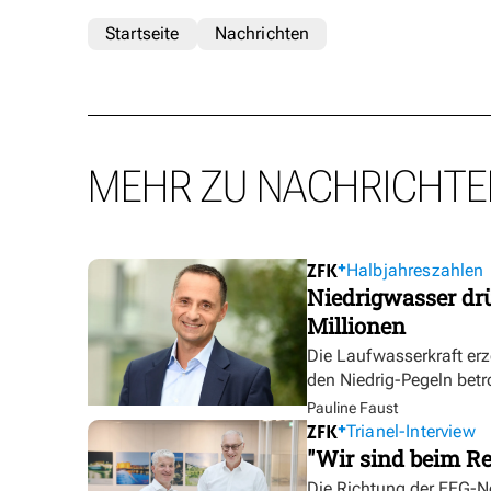
Startseite
Nachrichten
MEHR ZU NACHRICHTE
Halbjahreszahlen
Niedrigwasser dr
Millionen
Die Laufwasserkraft erz
den Niedrig-Pegeln betr
Pauline Faust
Trianel-Interview
"Wir sind beim Re
Die Richtung der EEG-No