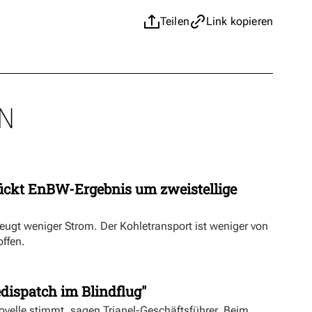
Teilen
Link kopieren
N
ückt EnBW-Ergebnis um zweistellige
eugt weniger Strom. Der Kohletransport ist weniger von
offen.
dispatch im Blindflug"
velle stimmt, sagen Trianel-Geschäftsführer. Beim