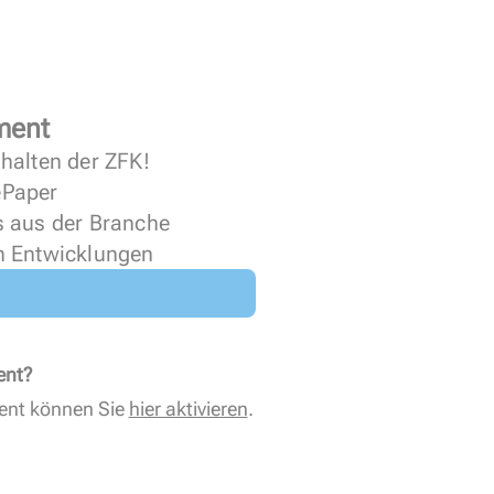
ment
halten der ZFK!
 ePaper
s aus der Branche
n Entwicklungen
ent?
ent können Sie
hier aktivieren
.