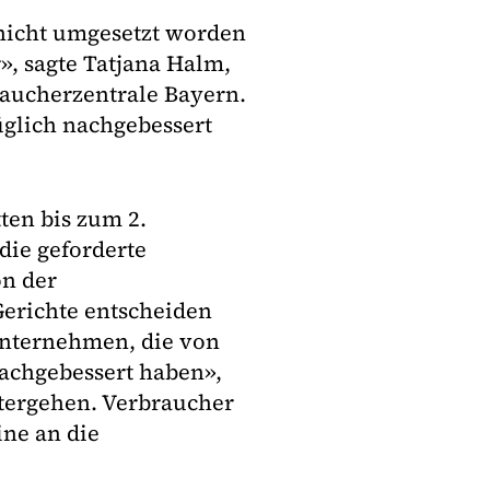
 nicht umgesetzt worden
r», sagte Tatjana Halm,
raucherzentrale Bayern.
züglich nachgebessert
ten bis zum 2.
ie geforderte
on der
Gerichte entscheiden
Unternehmen, die von
achgebessert haben»,
itergehen. Verbraucher
ine an die