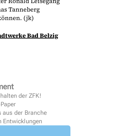
ter Ronald Leisegang
mas Tanneberg
können. (jk)
tadtwerke Bad Belzig
ment
halten der ZFK!
 ePaper
s aus der Branche
n Entwicklungen