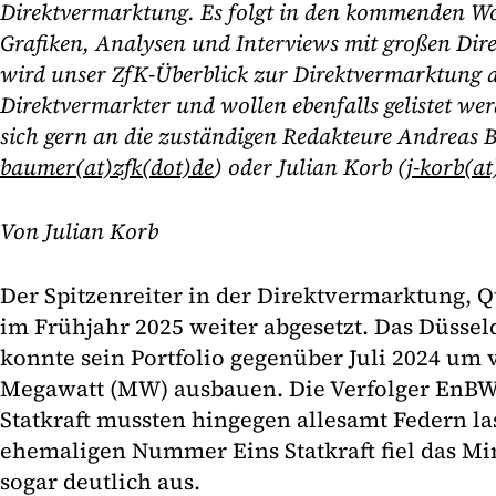
Direktvermarktung. Es folgt in den kommenden Wo
Grafiken, Analysen und Interviews mit großen Di
wird unser ZfK-Überblick zur Direktvermarktung ak
Direktvermarkter und wollen ebenfalls gelistet w
sich gern an die zuständigen Redakteure Andreas 
baumer(at)zfk(dot)de
) oder Julian Korb (
j-korb(at
Von Julian Korb
Der Spitzenreiter in der Direktvermarktung, Q
im Frühjahr 2025 weiter abgesetzt. Das Düss
konnte sein Portfolio gegenüber Juli 2024 um v
Megawatt (MW) ausbauen. Die Verfolger EnBW
Statkraft mussten hingegen allesamt Federn la
ehemaligen Nummer Eins Statkraft fiel das Mi
sogar deutlich aus.