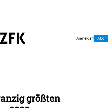
Anmelden
Abo
n
wanzig größten