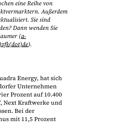
chen eine Reihe von
rektvermarktern. Außerdem
tualisiert. Sie sind
erden? Dann wenden Sie
Baumer (
a-
)zfk(dot)de
).
uadra Energy, hat sich
eldorfer Unternehmen
ier Prozent auf 10.400
, Next Kraftwerke und
ssen. Bei der
nus mit 11,5 Prozent