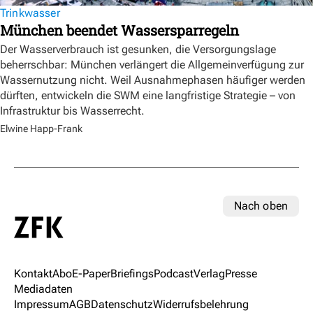
Trinkwasser
München beendet Wassersparregeln
Der Wasserverbrauch ist gesunken, die Versorgungslage
beherrschbar: München verlängert die Allgemeinverfügung zur
Wassernutzung nicht. Weil Ausnahmephasen häufiger werden
dürften, entwickeln die SWM eine langfristige Strategie – von
Infrastruktur bis Wasserrecht.
Elwine Happ-Frank
Nach oben
Kontakt
Abo
E-Paper
Briefings
Podcast
Verlag
Presse
Mediadaten
Impressum
AGB
Datenschutz
Widerrufsbelehrung