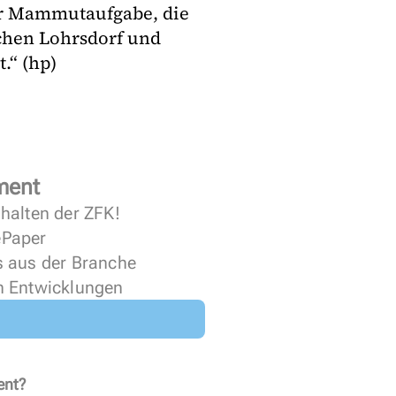
der Mammutaufgabe, die
schen Lohrsdorf und
.“ (hp)
ment
halten der ZFK!
 ePaper
s aus der Branche
n Entwicklungen
ent?