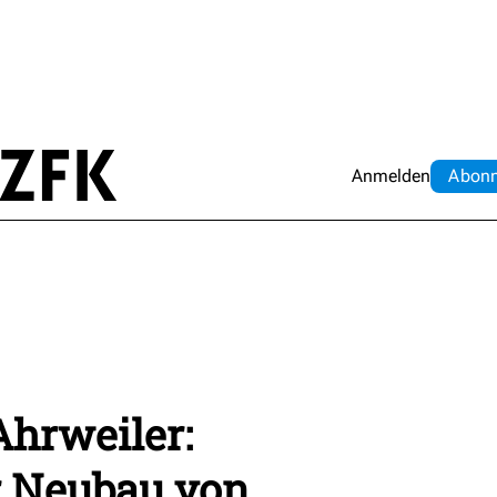
Anmelden
Abo
n
hrweiler:
r Neubau von