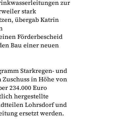
Trinkwasserleitungen zur
weiler stark
tzen, übergab Katrin
n
einen Förderbescheid
 den Bau einer neuen
gramm Starkregen- und
m Zuschuss in Höhe von
ber 234.000 Euro
lich hergestellte
dtteilen Lohrsdorf und
eitung ersetzt werden.