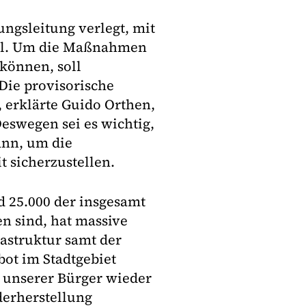
ungsleitung verlegt, mit
oll. Um die Maßnahmen
können, soll
Die provisorische
, erklärte Guido Orthen,
eswegen sei es wichtig,
ann, um die
t sicherzustellen.
d 25.000 der insgesamt
en sind, hat massive
astruktur samt der
ot im Stadtgebiet
t unserer Bürger wieder
derherstellung