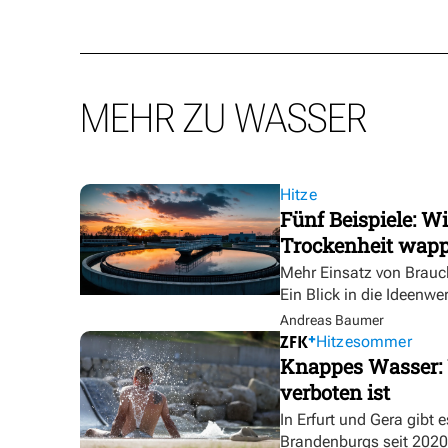
MEHR ZU WASSER
Hitze
Fünf Beispiele: W
Trockenheit wap
Mehr Einsatz von Brauc
Ein Blick in die Ideenwe
Andreas Baumer
Hitzesommer
Knappes Wasser: 
verboten ist
In Erfurt und Gera gibt 
Brandenburgs seit 2020