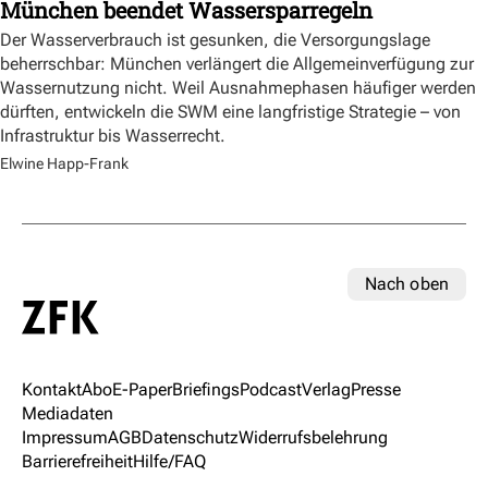
München beendet Wassersparregeln
Der Wasserverbrauch ist gesunken, die Versorgungslage
beherrschbar: München verlängert die Allgemeinverfügung zur
Wassernutzung nicht. Weil Ausnahmephasen häufiger werden
dürften, entwickeln die SWM eine langfristige Strategie – von
Infrastruktur bis Wasserrecht.
Elwine Happ-Frank
Nach oben
Kontakt
Abo
E-Paper
Briefings
Podcast
Verlag
Presse
Mediadaten
Impressum
AGB
Datenschutz
Widerrufsbelehrung
Barrierefreiheit
Hilfe/FAQ