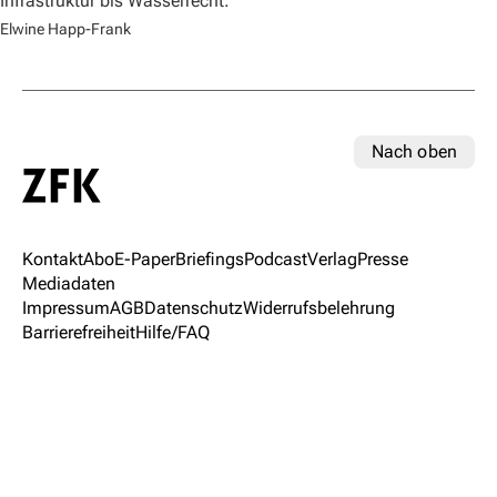
Infrastruktur bis Wasserrecht.
Elwine Happ-Frank
Nach oben
Kontakt
Abo
E-Paper
Briefings
Podcast
Verlag
Presse
Mediadaten
Impressum
AGB
Datenschutz
Widerrufsbelehrung
Barrierefreiheit
Hilfe/FAQ