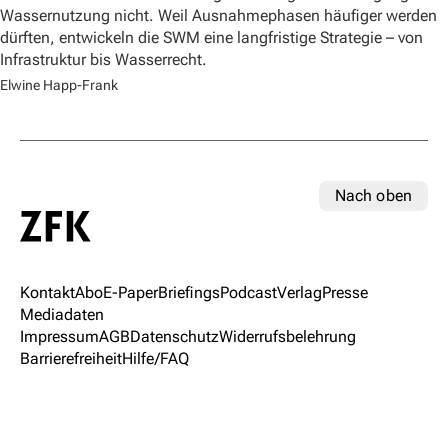
Wassernutzung nicht. Weil Ausnahmephasen häufiger werden
dürften, entwickeln die SWM eine langfristige Strategie – von
Infrastruktur bis Wasserrecht.
Elwine Happ-Frank
Nach oben
Kontakt
Abo
E-Paper
Briefings
Podcast
Verlag
Presse
Mediadaten
Impressum
AGB
Datenschutz
Widerrufsbelehrung
Barrierefreiheit
Hilfe/FAQ