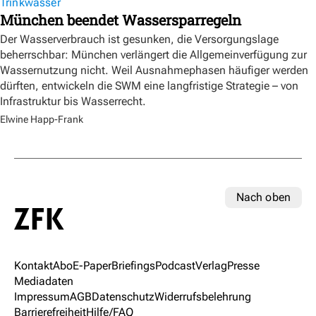
Trinkwasser
München beendet Wassersparregeln
Der Wasserverbrauch ist gesunken, die Versorgungslage
beherrschbar: München verlängert die Allgemeinverfügung zur
Wassernutzung nicht. Weil Ausnahmephasen häufiger werden
dürften, entwickeln die SWM eine langfristige Strategie – von
Infrastruktur bis Wasserrecht.
Elwine Happ-Frank
Nach oben
Kontakt
Abo
E-Paper
Briefings
Podcast
Verlag
Presse
Mediadaten
Impressum
AGB
Datenschutz
Widerrufsbelehrung
Barrierefreiheit
Hilfe/FAQ