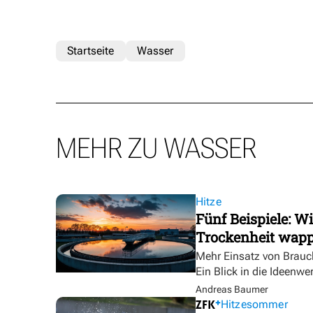
Startseite
Wasser
MEHR ZU WASSER
Hitze
Fünf Beispiele: W
Trockenheit wap
Mehr Einsatz von Brauc
Ein Blick in die Ideenwe
Andreas Baumer
Hitzesommer