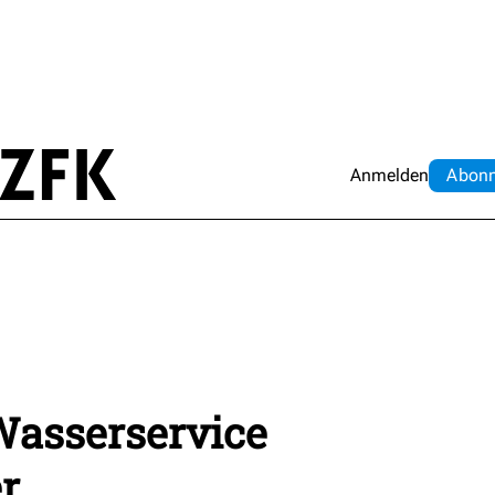
Anmelden
Abo
n
asserservice
r