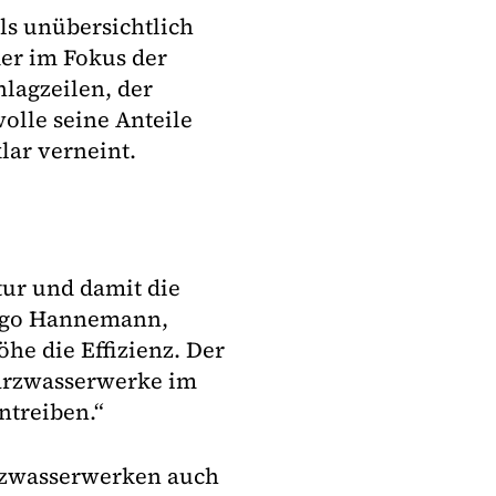
ls unübersichtlich
er im Fokus der
hlagzeilen, der
olle seine Anteile
lar verneint.
ktur und damit die
Ingo Hannemann,
he die Effizienz. Der
arzwasserwerke im
ntreiben.“
arzwasserwerken auch