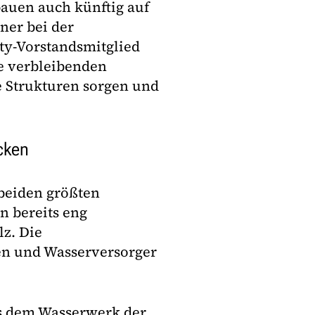
bauen auch künftig auf
ner bei der
ty-Vorstandsmitglied
ie verbleibenden
e Strukturen sorgen und
cken
beiden größten
n bereits eng
z. Die
n und Wasserversorger
s dem Wasserwerk der