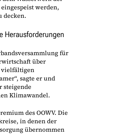
 eingespeist werden,
u decken.
de Herausforderungen
rbandsversammlung für
rwirtschaft über
vielfältigen
mer“, sagte er und
r steigende
den Klimawandel.
 Gremium des OOWV. Die
reise, in denen der
ntsorgung übernommen