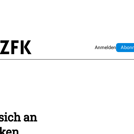
Anmelden
Abo
n
sich an
ken