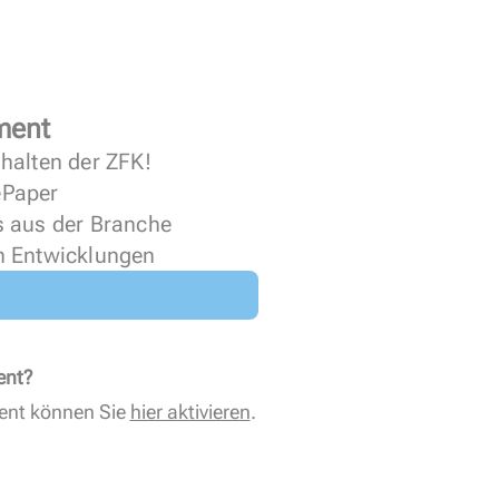
ment
halten der ZFK!
 ePaper
s aus der Branche
n Entwicklungen
ent?
ent können Sie
hier aktivieren
.