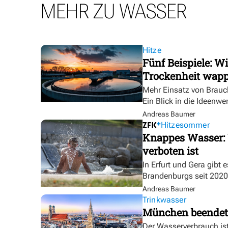
MEHR ZU WASSER
Hitze
Fünf Beispiele: W
Trockenheit wap
Mehr Einsatz von Brauc
Ein Blick in die Ideenwe
Andreas Baumer
Hitzesommer
Knappes Wasser: 
verboten ist
In Erfurt und Gera gibt 
Brandenburgs seit 2020
Andreas Baumer
Trinkwasser
München beendet
Der Wasserverbrauch is