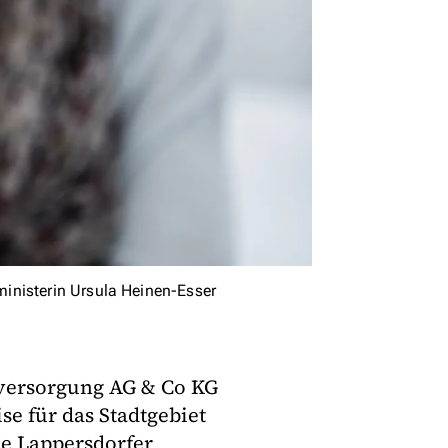
inisterin Ursula Heinen-Esser
versorgung AG & Co KG
e für das Stadtgebiet
ie Lappersdorfer