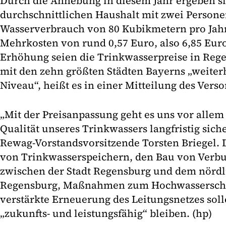
Durch die Anhebung in diesem Jahr ergeben si
durchschnittlichen Haushalt mit zwei Person
Wasserverbrauch von 80 Kubikmetern pro Jah
Mehrkosten von rund 0,57 Euro, also 6,85 Euro 
Erhöhung seien die Trinkwasserpreise in Reg
mit den zehn größten Städten Bayerns „weiter
Niveau“, heißt es in einer Mitteilung des Verso
„Mit der Preisanpassung geht es uns vor allem
Qualität unseres Trinkwassers langfristig siche
Rewag-Vorstandsvorsitzende Torsten Briegel. 
von Trinkwasserspeichern, den Bau von Verb
zwischen der Stadt Regensburg und dem nördl
Regensburg, Maßnahmen zum Hochwasserschut
verstärkte Erneuerung des Leitungsnetzes soll
„zukunfts- und leistungsfähig“ bleiben. (hp)