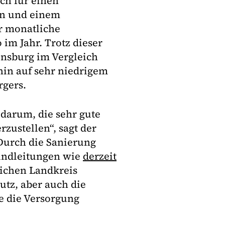
ch für einen
en und einem
r monatliche
im Jahr. Trotz dieser
ensburg im Vergleich
hin auf sehr niedrigem
rgers.
 darum, die sehr gute
rzustellen“, sagt der
Durch die Sanierung
undleitungen wie
derzeit
ichen Landkreis
z, aber auch die
e die Versorgung