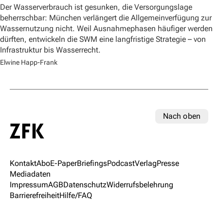
Der Wasserverbrauch ist gesunken, die Versorgungslage
beherrschbar: München verlängert die Allgemeinverfügung zur
Wassernutzung nicht. Weil Ausnahmephasen häufiger werden
dürften, entwickeln die SWM eine langfristige Strategie – von
Infrastruktur bis Wasserrecht.
Elwine Happ-Frank
Nach oben
Kontakt
Abo
E-Paper
Briefings
Podcast
Verlag
Presse
Mediadaten
Impressum
AGB
Datenschutz
Widerrufsbelehrung
Barrierefreiheit
Hilfe/FAQ