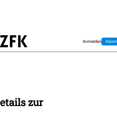
Anmelden
Abo
n
etails zur