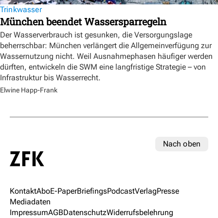
Trinkwasser
München beendet Wassersparregeln
Der Wasserverbrauch ist gesunken, die Versorgungslage
beherrschbar: München verlängert die Allgemeinverfügung zur
Wassernutzung nicht. Weil Ausnahmephasen häufiger werden
dürften, entwickeln die SWM eine langfristige Strategie – von
Infrastruktur bis Wasserrecht.
Elwine Happ-Frank
Nach oben
Kontakt
Abo
E-Paper
Briefings
Podcast
Verlag
Presse
Mediadaten
Impressum
AGB
Datenschutz
Widerrufsbelehrung