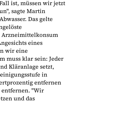
ll ist, müssen wir jetzt
un", sagte Martin
bwasser. Das gelte
ngelöste
e Arzneimittelkonsum
Angesichts eines
n wir eine
em muss klar sein: Jeder
nd Kläranlage setzt,
Reinigungsstufe in
ertprozentig entfernen
u entfernen. "Wir
tzen und das