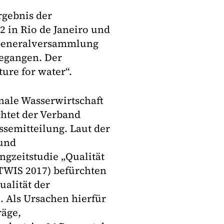
rgebnis der
 in Rio de Janeiro und
r Generalversammlung
begangen. Der
ure for water“.
ale Wasserwirtschaft
htet der Verband
semitteilung. Laut der
 und
zeitstudie „Qualität
TWIS 2017) befürchten
ualität der
 Als Ursachen hierfür
räge,