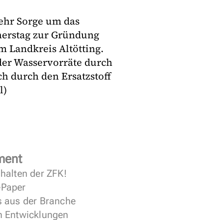
ehr Sorge um das
nerstag zur Gründung
m Landkreis Altötting.
g der Wasservorräte durch
h durch den Ersatzstoff
l)
ment
halten der ZFK!
 ePaper
s aus der Branche
n Entwicklungen