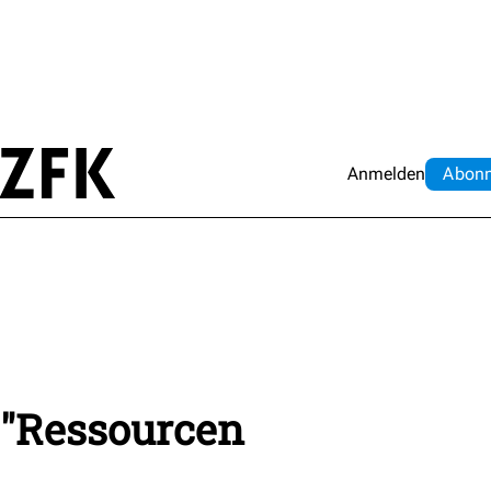
Anmelden
Abo
n
 "Ressourcen