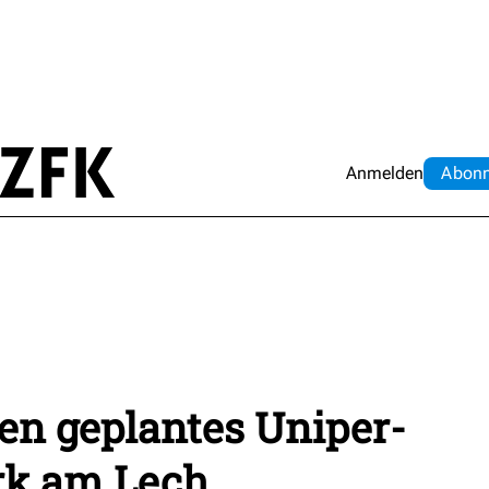
Anmelden
Abo
n
en geplantes Uniper-
rk am Lech