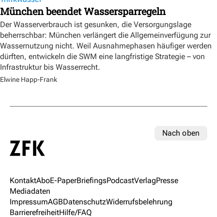
München beendet Wassersparregeln
Der Wasserverbrauch ist gesunken, die Versorgungslage
beherrschbar: München verlängert die Allgemeinverfügung zur
Wassernutzung nicht. Weil Ausnahmephasen häufiger werden
dürften, entwickeln die SWM eine langfristige Strategie – von
Infrastruktur bis Wasserrecht.
Elwine Happ-Frank
Nach oben
Kontakt
Abo
E-Paper
Briefings
Podcast
Verlag
Presse
Mediadaten
Impressum
AGB
Datenschutz
Widerrufsbelehrung
Barrierefreiheit
Hilfe/FAQ